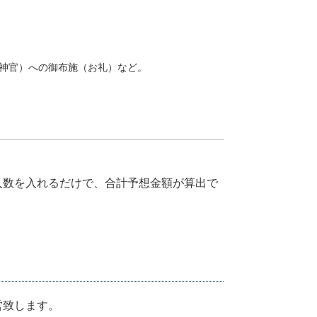
神官）への御布施（お礼）など。
人数を入れるだけで、合計予想金額が算出で
営致します。