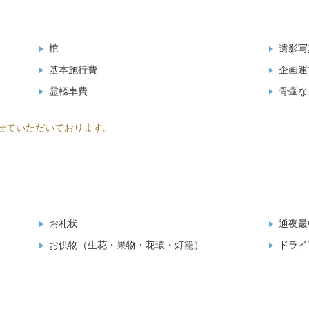
棺
遺影写
基本施行費
企画運
霊柩車費
骨壷な
せていただいております。
お礼状
通夜最
）
お供物（生花・果物・花環・灯籠）
ドライ