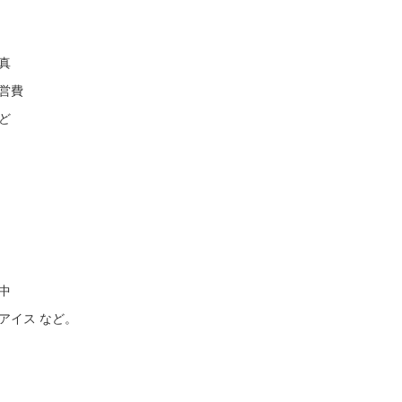
真
営費
ど
中
アイス など。