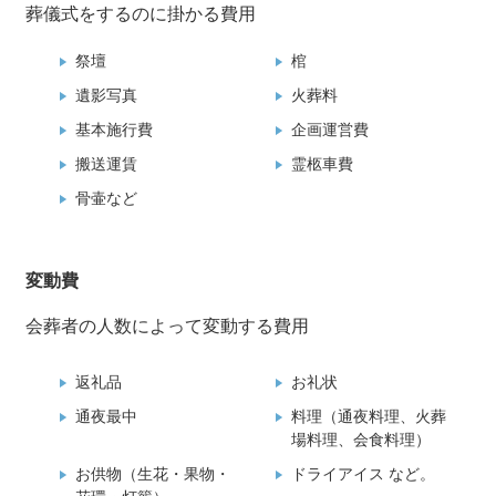
葬儀式をするのに掛かる費用
祭壇
棺
遺影写真
火葬料
基本施行費
企画運営費
搬送運賃
霊柩車費
骨壷など
変動費
会葬者の人数によって変動する費用
返礼品
お礼状
通夜最中
料理（通夜料理、火葬
場料理、会食料理）
お供物（生花・果物・
ドライアイス など。