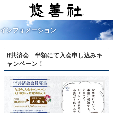
インフォメーション
if共済会 半額にて入会申し込みキ
ャンペーン！