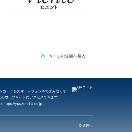
ページの先頭へ戻る
QRコードをスマートフォン等で読み取って、
このウェブサイトにアクセスできます。
https://yuuzensha.co.jp
© 悠善社.