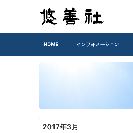
HOME
インフォメーション
2017年3月