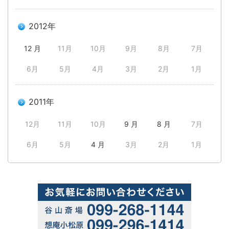
2012年
12 月
11月
10月
9月
8月
7月
6月
5月
4月
3月
2月
1月
2011年
12月
11月
10月
9 月
8 月
7月
6月
5月
4 月
3月
2月
1月