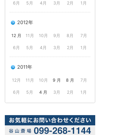
6月
5月
4月
3月
2月
1月
2012年
12 月
11月
10月
9月
8月
7月
6月
5月
4月
3月
2月
1月
2011年
12月
11月
10月
9 月
8 月
7月
6月
5月
4 月
3月
2月
1月