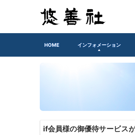
HOME
インフォメーション
if会員様の御優待サービス