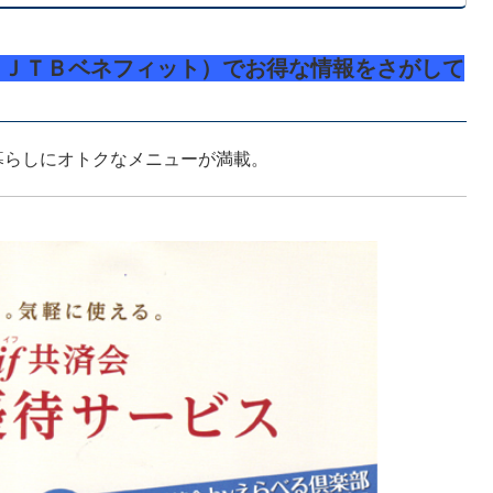
供：ＪＴＢベネフィット）でお得な情報をさがして
暮らしにオトクなメニューが満載。