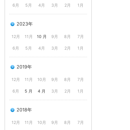
6月
5月
4月
3月
2月
1月
2023年
12月
11月
10 月
9月
8月
7月
6月
5月
4月
3月
2月
1月
2019年
12月
11月
10月
9月
8月
7月
6月
5 月
4 月
3月
2月
1月
2018年
12月
11月
10月
9月
8月
7月