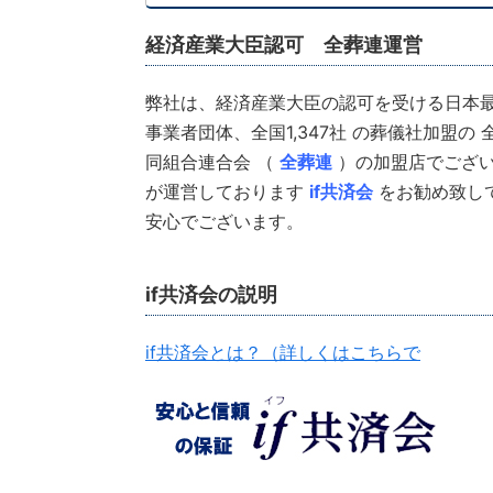
経済産業大臣認可 全葬連運営
弊社は、経済産業大臣の認可を受ける日本
事業者団体、全国1,347社 の葬儀社加盟の
同組合連合会 （
全葬連
）の加盟店でござ
が運営しております
if共済会
をお勧め致し
安心でございます。
if共済会の説明
if共済会とは？（詳しくはこちらで